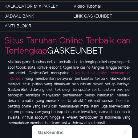
KALKULATOR MIX PARLEY
Video Tutorial
JADWAL BANK
LINK GASKEUNBET
ANTI-BLOKIR
Situs Taruhan Online Terbaik dan
Terlengkap
GASKEUNBET
Mainkan game taruhan online terbaik dan terlengkap dikelasnya seperti
sportbook, slots, idnlive, esport, togel, live casino, tangkas hingga tembak
ikan disini. GaskeunBet merupakan
situs betting online terbesar di
Indonesia
yang memberikan pelayanan berkualitas terbaik. GaskeunBet
menjadi situs pilihan yang dimainkan oleh ribuan player setiap harinya.
GaskeunBet didukung oleh teknologi terupdate serta sistem enkripsi
tercepat sehingga menyajikan permainaan bebas hambatan. Memiliki
desain tampilan yang menarik serta atraktif, nikmati sensasi bermain
betting online yang seru dan memanjakan mata. Kami juga menyediakan
sistem pembayaran yang lengkap dan aman lewat kerjasama dengan bank
swasta, virtual account hingga e -wallet terpopuler di Indonesia yang
memudahkan member bertransaksi withdraw atau deposit.
GasKeunBet