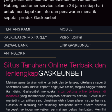
Hubungi customer service selama 24 jam setiap hari
untuk mendapatkan info dan penawaran menarik
seputar produk Gaskeunbet.
TENTANG KAMI
MOBILE
KALKULATOR MIX PARLEY
Video Tutorial
JADWAL BANK
LINK GASKEUNBET
ANTI-BLOKIR
Situs Taruhan Online Terbaik dan
Terlengkap
GASKEUNBET
Mainkan game taruhan online terbaik dan terlengkap dikelasnya seperti
sportbook, slots, idnlive, esport, togel, live casino, tangkas hingga tembak
ikan disini. GaskeunBet merupakan
situs betting online terbesar di
Indonesia
yang memberikan pelayanan berkualitas terbaik. GaskeunBet
menjadi situs pilihan yang dimainkan oleh ribuan player setiap harinya.
GaskeunBet didukung oleh teknologi terupdate serta sistem enkripsi
tercepat sehingga menyajikan permainaan bebas hambatan. Memiliki