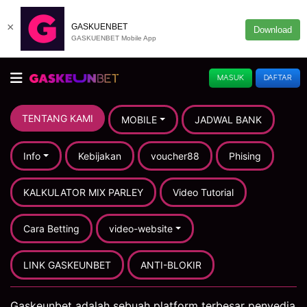
×
GASKUENBET
Download
GASKUENBET Mobile App
MASUK
DAFTAR
TENTANG KAMI
MOBILE
JADWAL BANK
Info
Kebijakan
voucher88
Phising
KALKULATOR MIX PARLEY
Video Tutorial
Cara Betting
video-website
LINK GASKEUNBET
ANTI-BLOKIR
Gaskeunbet adalah sebuah platform terbesar penyedia