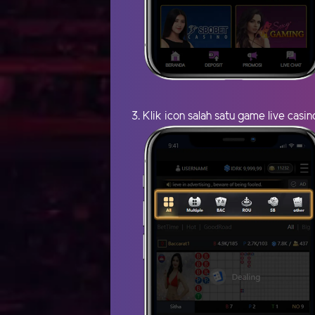
3. Klik icon salah satu game live casi