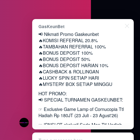
GasKeunBet
📢 Nikmati Promo Gaskeunbet
🔥KOMISI REFERRAL 20.8%
🔥TAMBAHAN REFERRAL 100%
🔥BONUS DEPOSIT 100%
🔥BONUS DEPOSIT 50%
🔥BONUS DEPOSIT HARIAN 10%
🔥CASHBACK & ROLLINGAN
🔥LUCKY SPIN SETIAP HARI
🔥MYSTERY BOX SETIAP MINGGU
HOT PROMO:
📢 SPECIAL TURNAMEN GASKEUNBET:
☞ Exclusive Game Lamp of Cornucopia Ttl
Hadiah Rp 180JT (23 Juli - 23 Agust'26)
☞ IDNSLOT ekslusif Soda Man Ttl Hadiah
Rp 180JT ( 09 Juli - 09 Agust'26)