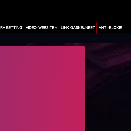
RA BETTING
VIDEO-WEBSITE
LINK GASKEUNBET
ANTI-BLOKIR