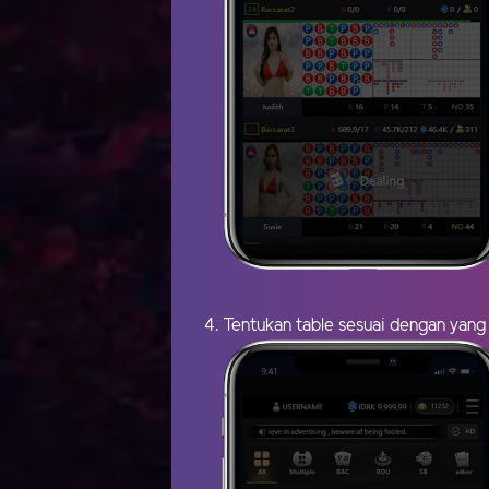
4. Tentukan table sesuai dengan yang 