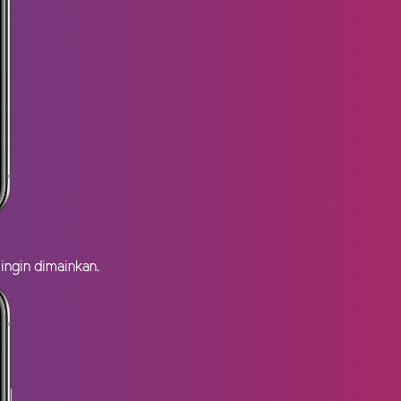
ingin dimainkan.