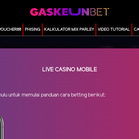
VOUCHER88
PHISING
KALKULATOR MIX PARLEY
VIDEO TUTORIAL
CA
LIVE CASINO MOBILE
ahulu untuk memulai panduan cara betting berikut: